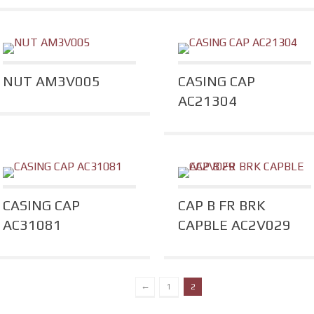
NUT AM3V005
CASING CAP
AC21304
CASING CAP
CAP B FR BRK
AC31081
CAPBLE AC2V029
←
1
2