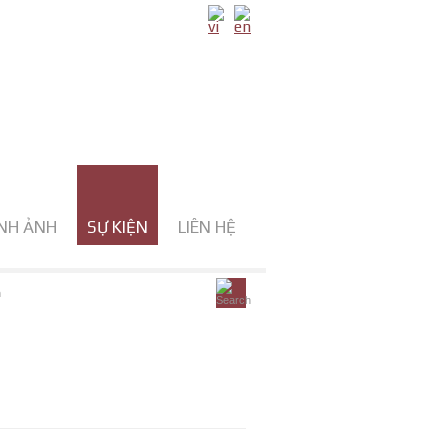
NH ẢNH
SỰ KIỆN
LIÊN HỆ