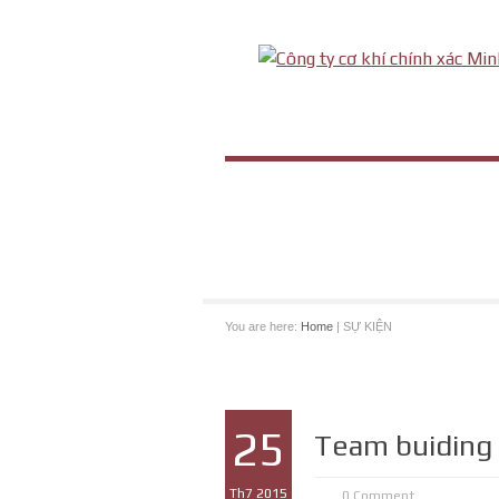
You are here:
Home
| SỰ KIỆN
25
Team buiding
Th7 2015
0 Comment